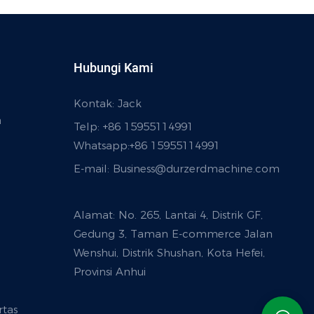
Hubungi Kami
Kontak: Jack
a
Telp: +86 15955114991
Whatsapp:
+86 15955114991
E-mail:
Business@durzerdmachine.com
Alamat: No. 265, Lantai 4, Distrik GF,
Gedung 3, Taman E-commerce Jalan
Wenshui, Distrik Shushan, Kota Hefei,
Provinsi Anhui
tas