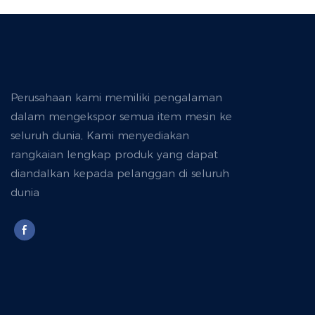
Perusahaan kami memiliki pengalaman
dalam mengekspor semua item mesin ke
seluruh dunia, Kami menyediakan
rangkaian lengkap produk yang dapat
diandalkan kepada pelanggan di seluruh
dunia