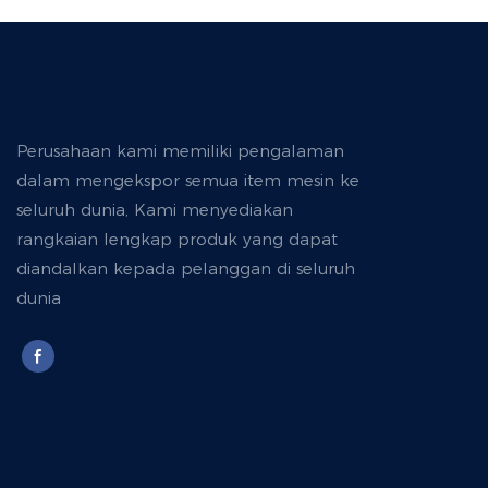
Perusahaan kami memiliki pengalaman
dalam mengekspor semua item mesin ke
seluruh dunia, Kami menyediakan
rangkaian lengkap produk yang dapat
diandalkan kepada pelanggan di seluruh
dunia