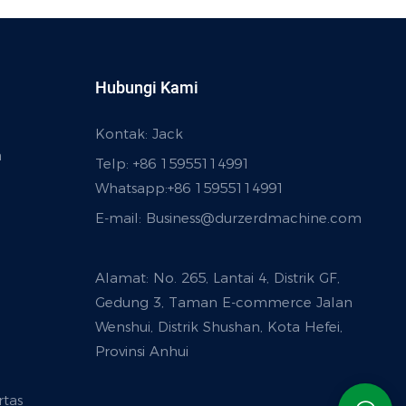
Hubungi Kami
Kontak: Jack
a
Telp: +86 15955114991
Whatsapp:
+86 15955114991
E-mail:
Business@durzerdmachine.com
Alamat: No. 265, Lantai 4, Distrik GF,
Gedung 3, Taman E-commerce Jalan
Wenshui, Distrik Shushan, Kota Hefei,
Provinsi Anhui
tas