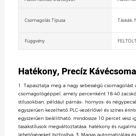
Csomagolás Típusa
Táskák, f
Függvény
FELTÖLT
Hatékony, Precíz Kávécsom
1. Tapasztalja meg a nagy sebességű csomagolást 
csomagológéppel, amely percenként 18-40 zacskót
stílusokban, például párnás-, hornyos- és négypecs
egyszerűen kezelhető PLC-vezérlővel és színes érin
egyszerűen beállítható, mindössze 10 percet vesz 
tasakstílusok megváltoztatása, hatékony és rugalm
lehetőségeket biztosítva. 3. Magas automatizálási é