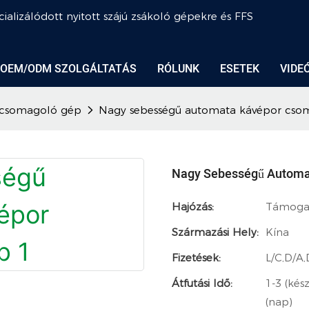
ializálódott nyitott szájú zsákoló gépekre és FFS
OEM/ODM SZOLGÁLTATÁS
RÓLUNK
ESETEK
VIDE
 csomagoló gép
Nagy sebességű automata kávépor cs
Nagy Sebességű Automa
Hajózás:
Támogatá
Származási Hely:
Kína
Fizetések:
L/C,D/A
Átfutási Idő:
1-3 (kés
(nap)