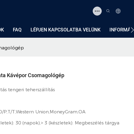
ÓK
FAQ
LÉPJEN KAPCSOLATBA VELÜNK
INFORMÁC
omagológép
ta Kávépor Csomagológép
s tengeri teherszállítás
,D/P,T/T,Western Union,MoneyGram,OA
zletek): 30 (napok),> 3 (készletek): Megbeszélés tárgya