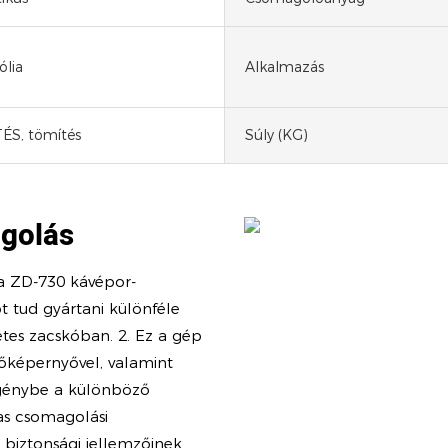
ólia
Alkalmazás
ÉS, tömítés
Súly (KG)
agolás
a ZD-730 kávépor-
 tud gyártani különféle
étes zacskóban. 2. Ez a gép
tőképernyővel, valamint
igénybe a különböző
as csomagolási
s biztonsági jellemzőinek