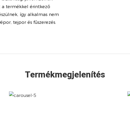
t a termékkel érintkező
észülnek, így alkalmas nem
por, tejpor és fűszerezés.
Termékmegjelenítés