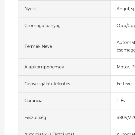
Nyelv
Angol, sp
Csomagolóanyag
Opp/Cpp
Automat
Termék Neve
csomago
Alapkomponensek
Motor, P
Gépvizsgálati Jelentés
Feltéve
Garancia
1 Év
Feszültség
380V/22
Automatikus Osztályzat
Automat