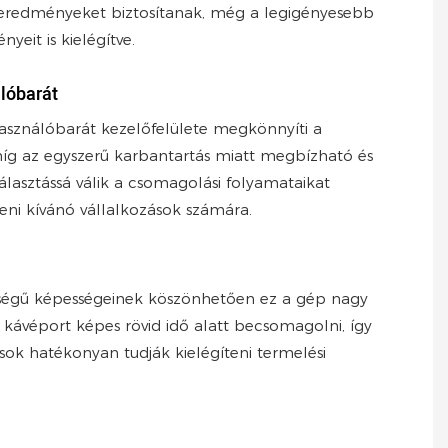
eredményeket biztosítanak, még a legigényesebb
nyeit is kielégítve.
lóbarát
asználóbarát kezelőfelülete megkönnyíti a
míg az egyszerű karbantartás miatt megbízható és
választássá válik a csomagolási folyamataikat
teni kívánó vállalkozások számára.
ségű képességeinek köszönhetően ez a gép nagy
kávéport képes rövid idő alatt becsomagolni, így
sok hatékonyan tudják kielégíteni termelési