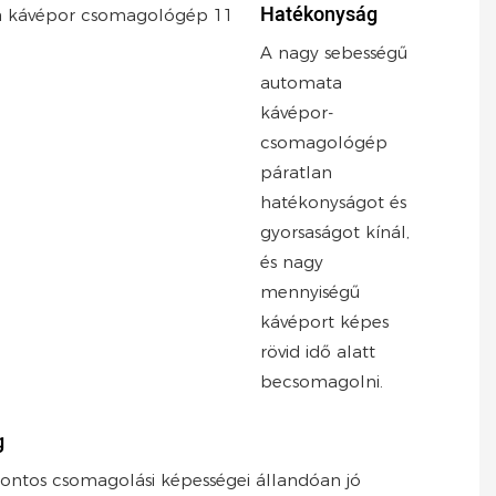
Hatékonyság
A nagy sebességű
automata
kávépor-
csomagológép
páratlan
hatékonyságot és
gyorsaságot kínál,
és nagy
mennyiségű
kávéport képes
rövid idő alatt
becsomagolni.
g
pontos csomagolási képességei állandóan jó