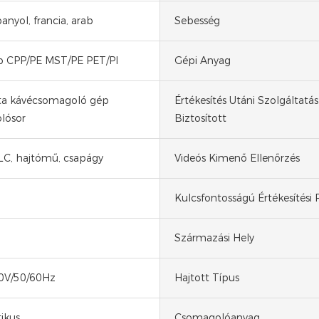
anyol, francia, arab
Sebesség
 CPP/PE MST/PE PET/PI
Gépi Anyag
a kávécsomagoló gép
Értékesítés Utáni Szolgáltatás
lósor
Biztosított
LC, hajtómű, csapágy
Videós Kimenő Ellenőrzés
Kulcsfontosságú Értékesítési
Származási Hely
0V/50/60Hz
Hajtott Típus
ikus
Csomagolóanyag