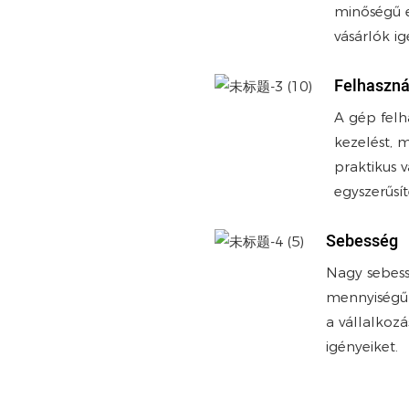
minőségű 
vásárlók igé
Felhaszná
A gép felh
kezelést, 
praktikus 
egyszerűsí
Sebesség
Nagy sebes
mennyiségű 
a vállalkozá
igényeiket.