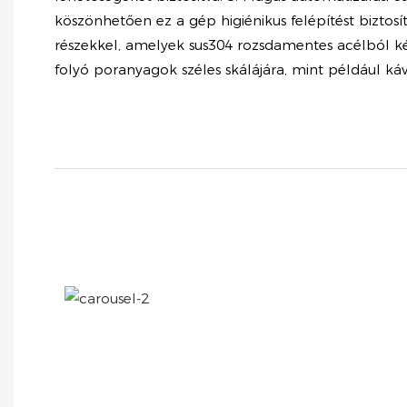
köszönhetően ez a gép higiénikus felépítést biztosí
részekkel, amelyek sus304 rozsdamentes acélból k
folyó poranyagok széles skálájára, mint például kávé