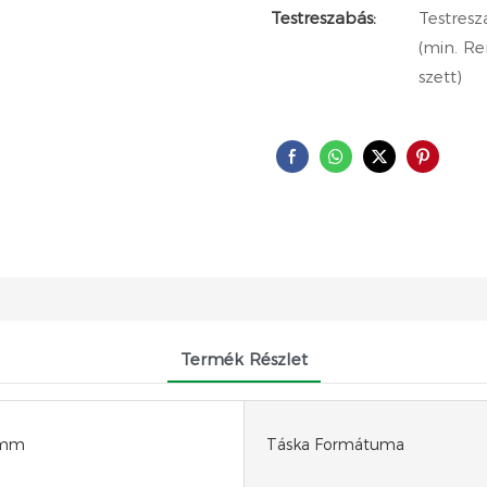
Testreszabás:
Testresz
(min. Re
szett)
Termék Részlet
 mm
Táska Formátuma