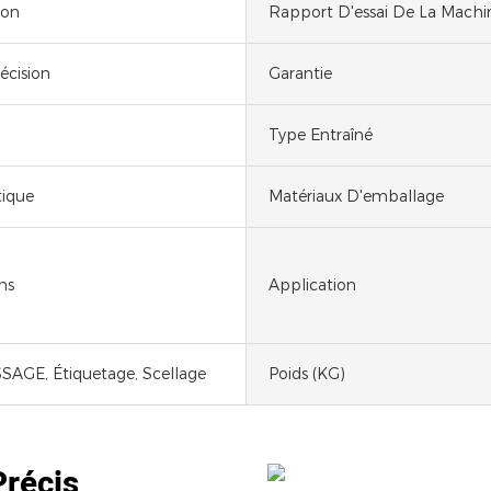
ion
Rapport D'essai De La Machi
écision
Garantie
Type Entraîné
ique
Matériaux D'emballage
ms
Application
AGE, Étiquetage, Scellage
Poids (KG)
 Précis