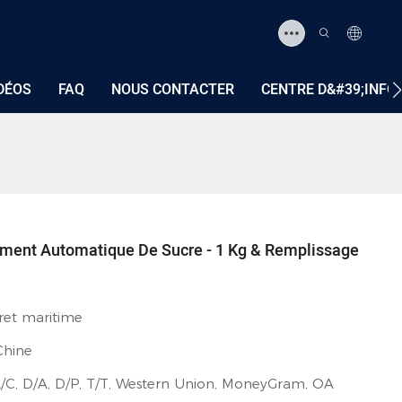
DÉOS
FAQ
NOUS CONTACTER
CENTRE D&#39;INF
ment Automatique De Sucre - 1 Kg & Remplissage
fret maritime
Chine
L/C, D/A, D/P, T/T, Western Union, MoneyGram, OA