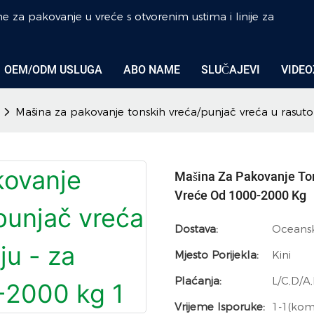
ne za pakovanje u vreće s otvorenim ustima i linije za
OEM/ODM USLUGA
ABO NAME
SLUČAJEVI
VIDEO
Mašina za pakovanje tonskih vreća/punjač vreća u rasuto
Mašina Za Pakovanje Ton
Vreće Od 1000-2000 Kg
Dostava:
Oceansk
Mjesto Porijekla:
Kini
Plaćanja:
L/C,D/A
Vrijeme Isporuke:
1-1(kom