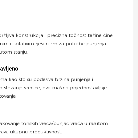
ržljiva konstrukcija i precizna točnost težine čine
im i isplativim rješenjem za potrebe punjenja
sutom stanju.
avljeno
ama kao što su podesiva brzina punjenja i
 stezanje vrećice, ova mašina pojednostavljuje
ovanja.
akovanje tonskih vreća/punjač vreća u rasutom
ćava ukupnu produktivnost.