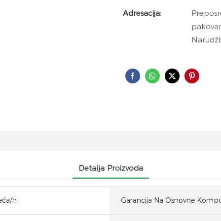
Adresacija:
Preposr
pakovan
Narudžb
Detalja Proizvoda
eća/h
Garancija Na Osnovne Komp