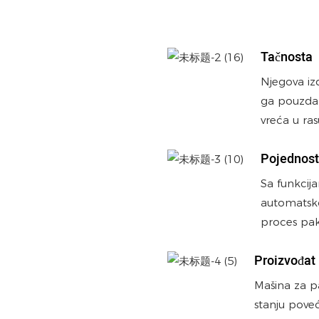
Tačnosta
Njegova izd
ga pouzdan
vreća u ra
Pojednost
Sa funkcij
automatsko
proces pak
Proizvođat
Mašina za p
stanju pove