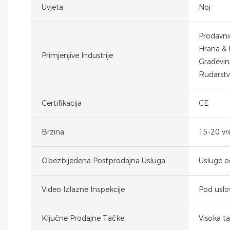
Uvjeta
Noj
Prodavni
Hrana & 
Primjenjive Industrije
Građevins
Rudarstv
Certifikacija
CE
Brzina
15-20 vr
Obezbijeđena Postprodajna Usluga
Usluge o
Video Izlazne Inspekcije
Pod usl
Ključne Prodajne Tačke
Visoka t