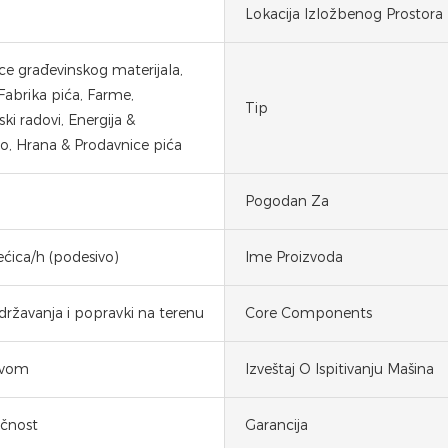
Lokacija Izložbenog Prostora
ce građevinskog materijala,
Fabrika pića, Farme,
Tip
ki radovi, Energija &
o, Hrana & Prodavnice pića
Pogodan Za
ećica/h (podesivo)
Ime Proizvoda
državanja i popravki na terenu
Core Components
ovom
Izveštaj O Ispitivanju Mašina
ačnost
Garancija