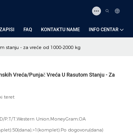
ZAPISI
FAQ
KONTAKTU NAME
INFO CENTAR
m stanju - za vreće od 1000-2000 kg
skih Vreća/punjač Vreća U Rasutom Stanju - Za
i teret
,D/P,T/T,Western Union,MoneyGram,OA
plet):50(dana),>1(komplet):Po dogovoru(dana)